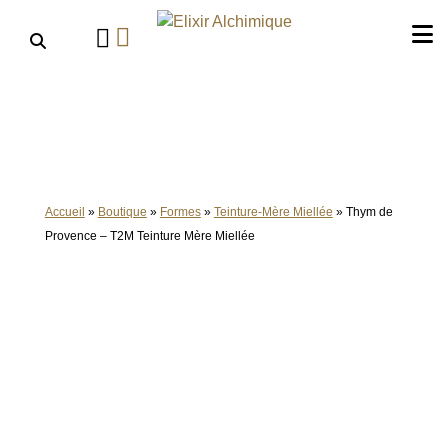
Aller
au
contenu
Accueil
»
Boutique
»
Formes
»
Teinture-Mère Miellée
»
Thym de
Provence – T2M Teinture Mère Miellée