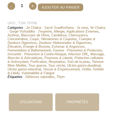
quantité
-
+
AJOUTER AU PANIER
de
Thym
UGS :
de
T2M-THYM
Catégories :
2e Chakra : Sacré Svadhisthana : Je sens
,
5e Chakra
Provence
: Gorge Vishuddha : J'exprime
,
Allergie
,
Applications Externes
,
- T2M
Asthme
,
Blessures de l'Âme
,
Candidose
,
Clairvoyance
,
Concentration
,
Coups, Hématomes & Coupures
,
Crampes &
Teinture
Douleurs Digestives
,
Douleurs Abdominales & Digestives
,
Élévation
,
Énergie & Booster
,
Estomac & Angoisses
,
Mère
Fermentation & Ballonnement
,
Fumeur - Prévention & Protection
,
Miellée
Immunité : Prévention & Contre‑Attaque
,
Infection ORL
,
Massage
,
Muscles & Articulations
,
Poumons & Liberté
,
Protection cellulaire
& Antioxydant
,
Purification
,
Respiration
,
Soin de la peau
,
Teinture-
Mère Miellée
,
Toux grasse
,
Toux sèche
,
Ulcère gastro-duodénal
,
Ulcère gastro-intestinal
,
Vessie & Empressement
,
Virilité, Fertilité
& Libido
,
Vulnérabilité & Fatigue
Étiquettes :
Défenses naturelles
,
Thym
UTILISATIONS
PROPRIÉTÉS