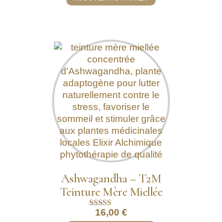
Ashwagandha – T2M
Teinture Mère Miellée
16,00
€
Note