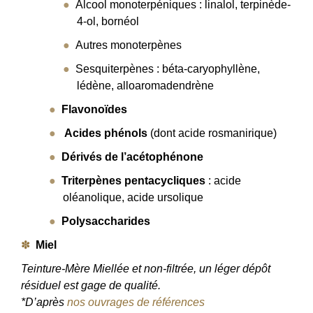
Alcool monoterpéniques : linalol, terpinède-
4-ol, bornéol
Autres monoterpènes
Sesquiterpènes : béta-caryophyllène,
lédène, alloaromadendrène
Flavonoïdes
Acides phénols
(dont acide rosmanirique)
Dérivés de l’acétophénone
Triterpènes pentacycliques
: acide
oléanolique, acide ursolique
Polysaccharides
Miel
Teinture-Mère Miellée et non-filtrée, un léger dépôt
résiduel est gage de qualité.
*D’après
nos ouvrages de références