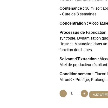
Contenance :
30 ml soit ap
• Cure de 3 semaines
Concentration :
Alcoolature
Processus de Fabrication 
syntropie, Dynamisation quo
l'instant, Maturation dans un
fonction des Lunes
Solvant d'Extraction :
Alcoo
Miel de producteur récoltant
Conditionnement :
Flacon 
Miron® • Protège, Prolonge e
quantité
-
+
AJOUTER
de
Souci