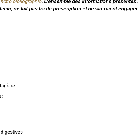
e
notre bibliographie
.
L’ensemble des informations présentes s
ecin, ne fait pas foi de prescription et ne sauraient engager
llagène
 :
 digestives