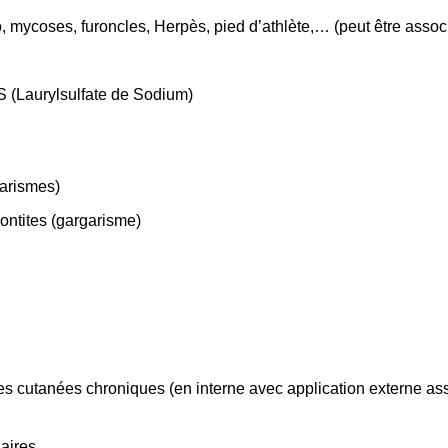
, mycoses, furoncles, Herpès, pied d’athlète,… (peut être associ
S (Laurylsulfate de Sodium)
garismes)
dontites (gargarisme)
es cutanées chroniques (en interne avec application externe as
iaires