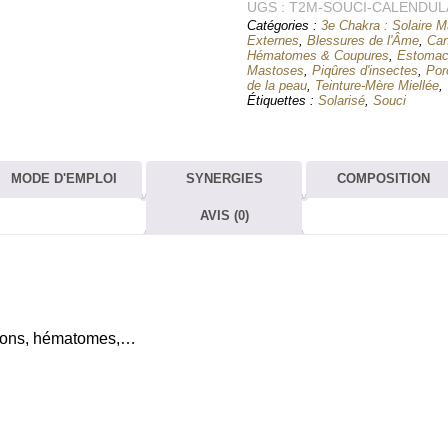
UGS :
Officinal
T2M-SOUCI-CALENDUL
Catégories :
3e Chakra : Solaire Ma
-
Externes
,
Blessures de l'Âme
,
Can
T2M
Hématomes & Coupures
,
Estomac
Mastoses
,
Piqûres d'insectes
,
Por
Teinture Mère Miellée
de la peau
,
Teinture-Mère Miellée
,
Étiquettes :
Solarisé
,
Souci
MODE D'EMPLOI
SYNERGIES
COMPOSITION
AVIS (0)
usions, hématomes,…