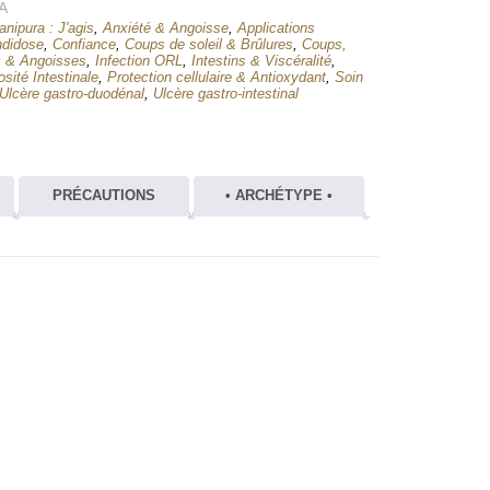
A
nipura : J'agis
,
Anxiété & Angoisse
,
Applications
didose
,
Confiance
,
Coups de soleil & Brûlures
,
Coups,
 & Angoisses
,
Infection ORL
,
Intestins & Viscéralité
,
osité Intestinale
,
Protection cellulaire & Antioxydant
,
Soin
Ulcère gastro-duodénal
,
Ulcère gastro-intestinal
PRÉCAUTIONS
• ARCHÉTYPE •