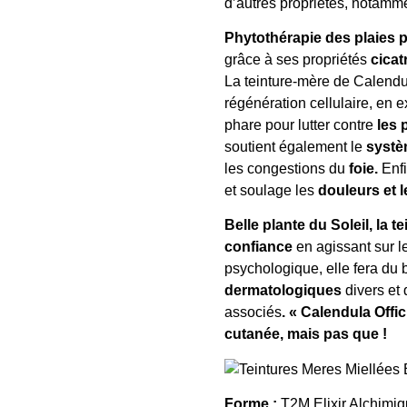
d’autres propriétés, notammen
Phytothérapie des plaies p
grâce à ses propriétés
cicat
La teinture-mère de Calendula
régénération cellulaire, en e
phare pour lutter contre
les 
soutient également le
systè
les congestions du
foie.
Enfi
et soulage les
douleurs et 
Belle plante du Soleil, la 
confiance
en agissant sur l
psychologique, elle fera du 
dermatologiques
divers et
associés
.
« Calendula Offic
cutanée, mais pas que !
Forme :
T2M Elixir Alchimiq