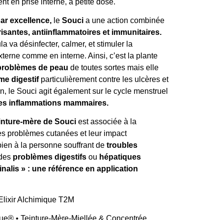
t en prise interne, à petite dose.
ar excellence,
le
Souci
a une action combinée
risantes, antiinflammatoires et immunitaires.
 va désinfecter, calmer, et stimuler la
xterne comme en interne. Ainsi, c’est la plante
problèmes de peau
de toutes sortes mais elle
me digestif
particulièrement contre les ulcères et
n, le Souci agit également sur le cycle menstruel
les inflammations mammaires.
teinture-mère de Souci
est associée à la
es problèmes cutanées et leur impact
bien à la personne souffrant de
troubles
 des
problèmes digestifs
ou
hépatiques
inalis » : une référence en application
ue® • Teinture-Mère-Miellée & Concentrée