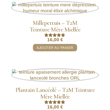
Millepertuis – T2M
Teinture Mère Miellée
16,00
€
Note
5.00
AJOUTER AU PANIER
sur 5
Plantain Lancéolé – T2M Teinture
Mère Miellée
16,00
€
Note