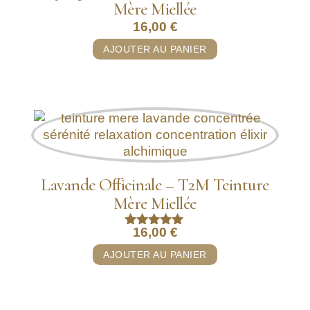
Mère Miellée
16,00
€
AJOUTER AU PANIER
Lavande Officinale – T2M Teinture
Mère Miellée
16,00
€
Note
5.00
AJOUTER AU PANIER
sur 5