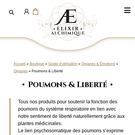
Aller
au
contenu
Accueil
»
Boutique
»
Guide d'utilisation
»
Organes & Émotions
»
Organes
»
Poumons & Liberté
Poumons & Liberté
Tous nos produits pour soutenir la fonction des
poumons du système respiratoire en lien avec
notre sentiment de liberté naturellement grâce aux
plantes médicinales.
Le lien psychosomatique des poumons s’exprime