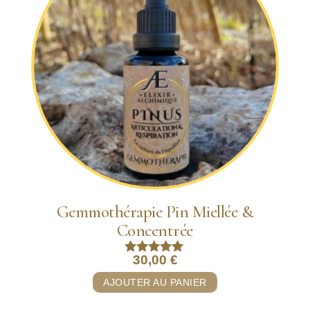
Gemmothérapie Pin Miellée &
Concentrée
30,00
€
Note
5.00
AJOUTER AU PANIER
sur 5