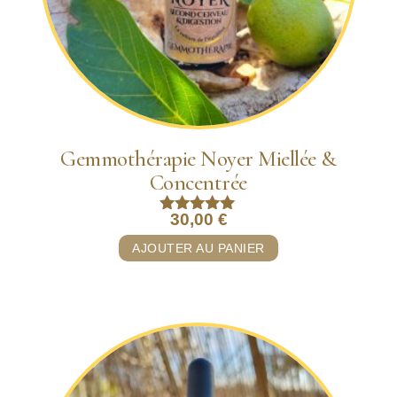
Gemmothérapie Noyer Miellée &
Concentrée
30,00
€
Note
5.00
AJOUTER AU PANIER
sur 5