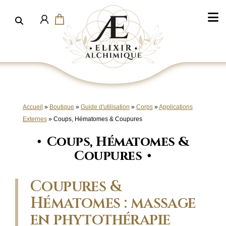
Aller
au
contenu
Accueil
»
Boutique
»
Guide d'utilisation
»
Corps
»
Applications
Externes
»
Coups, Hématomes & Coupures
Coups, Hématomes &
Coupures
Coupures &
Hématomes : massage
en phytothérapie