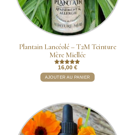
Plantain Lancéolé – T2M Teinture
Mère Miellée
16,00
€
Note
5.00
AJOUTER AU PANIER
sur 5