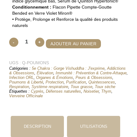
indice glycémique bas, Sérum de Quinton Hypertonic®
Conditionnement :
Flacon Pipette Compte-Goutte
Bended en Verre Violet Miron®
• Protège, Prolonge et Renforce la qualité des produits
naturels
quantité
-
+
AJOUTER AU PANIER
de
Quintessence
UGS :
Poumons
Q-POUMONS
Catégories :
5e Chakra : Gorge Vishuddha : J'exprime
,
Addictions
Respiration & Liberté
& Obsessions
,
Élévation
,
Immunité : Prévention & Contre‑Attaque
,
Infection ORL
,
Organes & Émotions
,
Peurs & Obsessions
,
Poumons & Liberté
,
Protection
,
Purification
,
Quintessences
,
Respiration
,
Système respiratoire
,
Toux grasse
,
Toux sèche
Étiquettes :
Cyprès
,
Défenses naturelles
,
Noisetier
,
Thym
,
Verveine Officinale
DESCRIPTION
UTILISATIONS