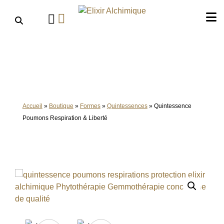
Aller
au
contenu
Accueil
»
Boutique
»
Formes
»
Quintessences
»
Quintessence
Poumons Respiration & Liberté