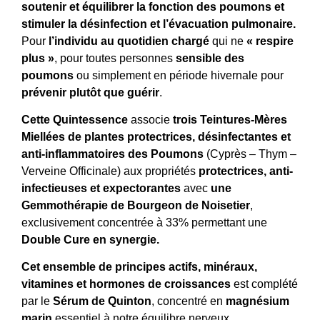
soutenir et équilibrer la fonction des poumons et
stimuler la désinfection et l’évacuation pulmonaire.
Pour
l’individu au quotidien chargé
qui ne
« respire
plus »
, pour toutes personnes
sensible des
poumons
ou simplement en période hivernale pour
prévenir plutôt que guérir
.
Cette Quintessence
associe
trois Teintures-Mères
Miellées de plantes protectrices, désinfectantes et
anti-inflammatoires des Poumons
(Cyprès – Thym –
Verveine Officinale) aux propriétés
protectrices,
anti-
infectieuses et expectorantes
avec
une
Gemmothérapie de Bourgeon de Noisetier
,
exclusivement concentrée à 33% permettant une
Double Cure en synergie
.
Cet ensemble de principes actifs, minéraux,
vitamines et hormones de croissances
est complété
par le
Sérum de Quinton
, concentré en
magnésium
marin
essentiel à notre équilibre nerveux.