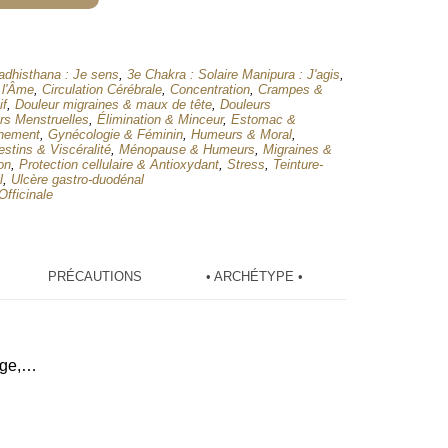
adhisthana : Je sens
,
3e Chakra : Solaire Manipura : J'agis
,
 l'Âme
,
Circulation Cérébrale
,
Concentration
,
Crampes &
if
,
Douleur migraines & maux de tête
,
Douleurs
rs Menstruelles
,
Élimination & Minceur
,
Estomac &
nnement
,
Gynécologie & Féminin
,
Humeurs & Moral
,
estins & Viscéralité
,
Ménopause & Humeurs
,
Migraines &
on
,
Protection cellulaire & Antioxydant
,
Stress
,
Teinture-
l
,
Ulcère gastro-duodénal
Officinale
PRÉCAUTIONS
• ARCHÉTYPE •
nage,…