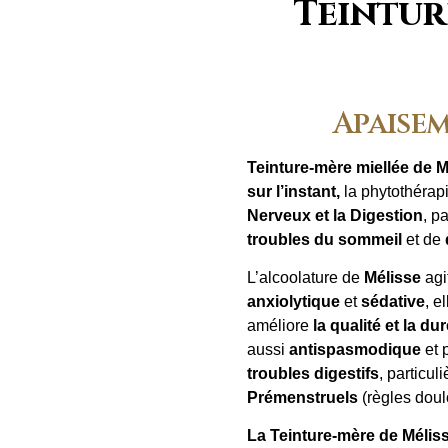
Teintur
Apaise
Teinture-mère miellée de M
sur l’instant,
la phytothérap
Nerveux et la Digestion
, p
troubles du sommeil
et de
L’alcoolature de
Mélisse
agi
anxiolytique
et
sédative
, e
améliore
la qualité et la d
aussi
antispasmodique
et p
troubles digestifs
, particu
Prémenstruels
(règles doul
La Teinture-mère de Mélis