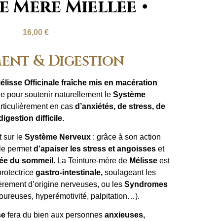
e Mère Miellée
16,00
€
ment & Digestion
élisse Officinale fraîche mis en macération
ie pour soutenir naturellement le
Système
articulièrement en cas
d’anxiétés, de stress, de
digestion difficile.
t sur le
Système Nerveux
: grâce à son action
lle permet
d’apaiser les stress et angoisses
et
urée du sommeil
. La Teinture-mère de
Mélisse
est
rotectrice
gastro-intestinale,
soulageant les
lièrement d’origine nerveuses, ou les
Syndromes
oureuses, hyperémotivité, palpitation…).
se
fera du bien aux personnes
anxieuses,