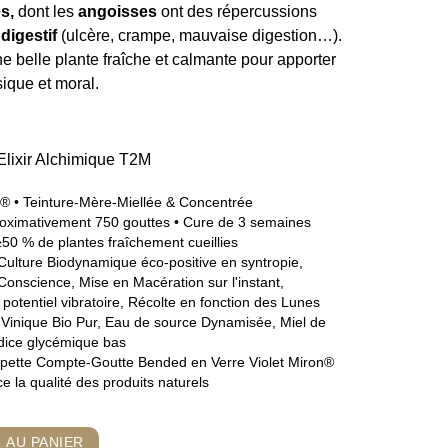
es
,
dont les
angoisses
ont des répercussions
digestif
(ulcère, crampe, mauvaise digestion…).
ne belle plante fraîche et calmante pour apporter
ique et moral.
e® • Teinture-Mère-Miellée & Concentrée
roximativement 750 gouttes • Cure de 3 semaines
50 % de plantes fraîchement cueillies
ulture Biodynamique éco-positive en syntropie,
onscience, Mise en Macération sur l'instant,
potentiel vibratoire, Récolte en fonction des Lunes
 Vinique Bio Pur, Eau de source Dynamisée, Miel de
ndice glycémique bas
pette Compte-Goutte Bended en Verre Violet Miron®
e la qualité des produits naturels
 AU PANIER