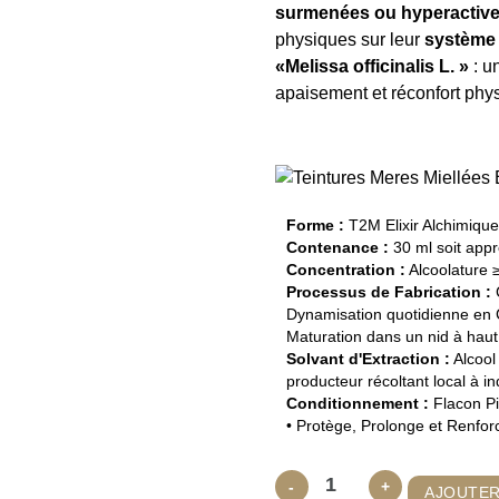
surmenées ou hyperactiv
physiques sur leur
système 
«Melissa officinalis L. »
: u
apaisement et réconfort phys
Forme :
T2M Elixir Alchimiqu
Contenance :
30 ml soit app
Concentration :
Alcoolature ≥
Processus de Fabrication :
C
Dynamisation quotidienne en C
Maturation dans un nid à haut 
Solvant d'Extraction :
Alcool
producteur récoltant local à i
Conditionnement :
Flacon Pi
• Protège, Prolonge et Renforc
quantité
-
+
AJOUTER