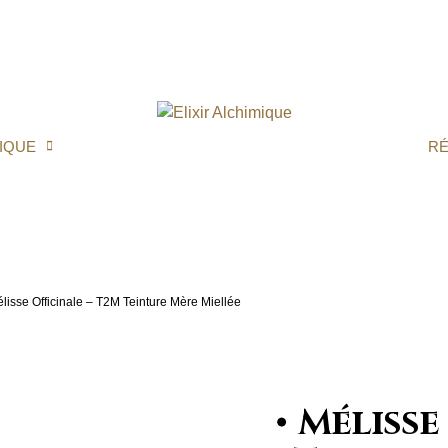
IQUE
R
lisse Officinale – T2M Teinture Mère Miellée
Mélisse