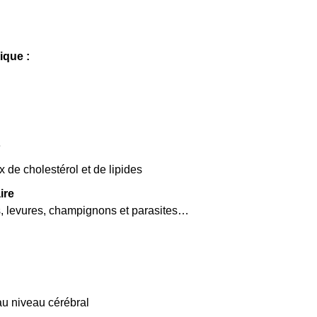
lique
:
e
 de cholestérol et de lipides
aire
s, levures, champignons et parasites…
au niveau cérébral