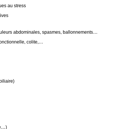
ues au stress
tives
 douleurs abdominales, spasmes, ballonnements…
fonctionnelle, colite,…
iliaire)
ie…)