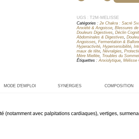
de
Mélisse
UGS :
Officinale
T2M-MELISSE
Catégories :
2e Chakra : Sacré Sv
- T2M
Anxiété & Angoisse
,
Blessures de
Teinture
Douleurs Digestives
,
Déclin Cognit
Abdominales & Digestives
,
Douleu
Mère
Angoisses
,
Fermentation & Ballo
Hyperactivité
,
Hypersensibilité
,
Int
Miellée
maux de tête
,
Névralgies
,
Protecti
Mère Miellée
,
Troubles du Sommei
Étiquettes :
Anxiolytique
,
Mélisse 
MODE D'EMPLOI
SYNERGIES
COMPOSITION
vité (notamment avec palpitations cardiaques), vertiges, surme