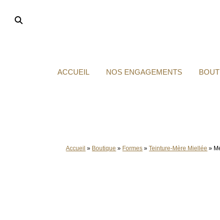
Aller
au
contenu
ACCUEIL
NOS ENGAGEMENTS
BOUT
Accueil
»
Boutique
»
Formes
»
Teinture-Mère Miellée
»
Mé