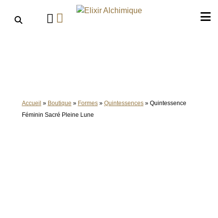
Aller
au
contenu
Accueil
»
Boutique
»
Formes
»
Quintessences
»
Quintessence
Féminin Sacré Pleine Lune