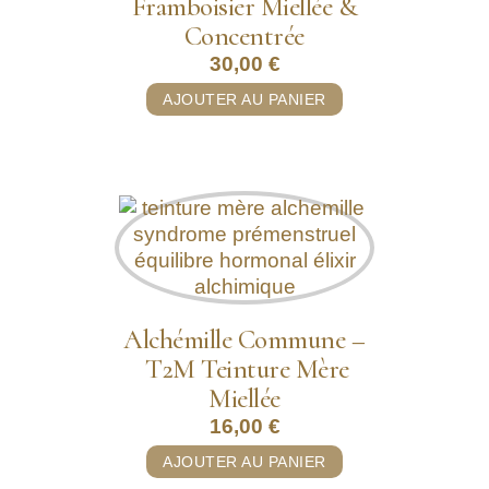
Framboisier Miellée &
Concentrée
30,00
€
AJOUTER AU PANIER
Alchémille Commune –
T2M Teinture Mère
Miellée
16,00
€
AJOUTER AU PANIER