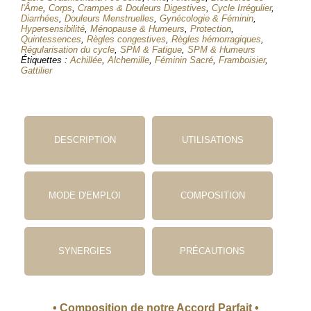
Pleine
l'Âme
,
Corps
,
Crampes & Douleurs Digestives
,
Cycle Irrégulier
,
Diarrhées
,
Douleurs Menstruelles
,
Gynécologie & Féminin
,
Lune
Hypersensibilité
,
Ménopause & Humeurs
,
Protection
,
Quintessences
,
Règles congestives
,
Règles hémorragiques
,
Régularisation du cycle
,
SPM & Fatigue
,
SPM & Humeurs
Étiquettes :
Achillée
,
Alchemille
,
Féminin Sacré
,
Framboisier
,
Gattilier
DESCRIPTION
UTILISATIONS
MODE D'EMPLOI
COMPOSITION
SYNERGIES
PRÉCAUTIONS
• Composition de notre Accord Parfait •