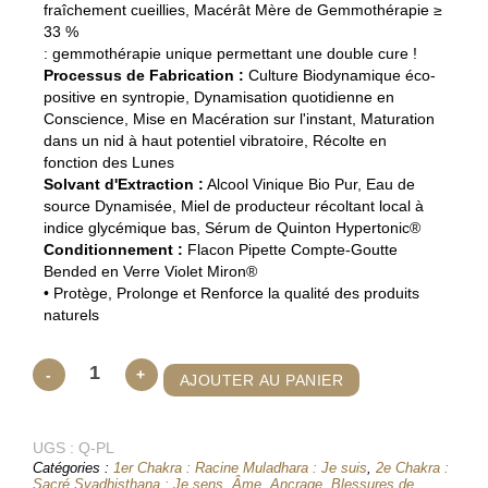
fraîchement cueillies, Macérât Mère de Gemmothérapie ≥
33 %
: gemmothérapie unique permettant une double cure !
Processus de Fabrication :
Culture Biodynamique éco-
positive en syntropie, Dynamisation quotidienne en
Conscience, Mise en Macération sur l'instant, Maturation
dans un nid à haut potentiel vibratoire, Récolte en
fonction des Lunes
Solvant d'Extraction :
Alcool Vinique Bio Pur, Eau de
source Dynamisée, Miel de producteur récoltant local à
indice glycémique bas, Sérum de Quinton Hypertonic®
Conditionnement :
Flacon Pipette Compte-Goutte
Bended en Verre Violet Miron®
• Protège, Prolonge et Renforce la qualité des produits
naturels
quantité
-
+
AJOUTER AU PANIER
de
Quintessence
UGS :
Féminin
Q-PL
Catégories :
1er Chakra : Racine Muladhara : Je suis
,
2e Chakra :
Sacré
Sacré Svadhisthana : Je sens
,
Âme
,
Ancrage
,
Blessures de