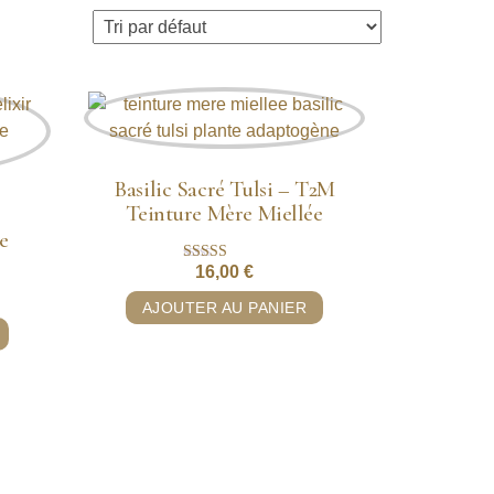
Basilic Sacré Tulsi – T2M
Teinture Mère Miellée
e
16,00
€
Note
5.00
sur 5
AJOUTER AU PANIER