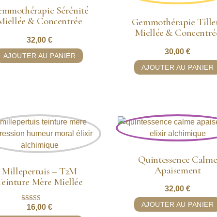
mmothérapie Sérénité
Miellée & Concentrée
Gemmothérapie Tille
Miellée & Concentré
32,00
€
30,00
€
AJOUTER AU PANIER
AJOUTER AU PANIER
Quintessence Calm
Apaisement
Millepertuis – T2M
Teinture Mère Miellée
32,00
€
AJOUTER AU PANIER
16,00
€
Note
5.00