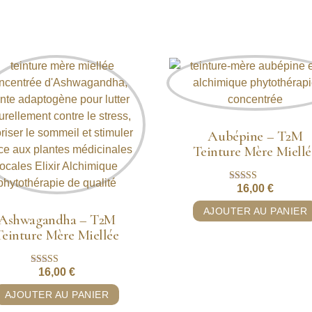
Aubépine – T2M
Teinture Mère Miellé
16,00
€
Note
5.00
sur 5
AJOUTER AU PANIER
Ashwagandha – T2M
Teinture Mère Miellée
16,00
€
Note
5.00
sur 5
AJOUTER AU PANIER