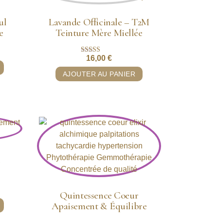
ul
Lavande Officinale – T2M
e
Teinture Mère Miellée
16,00
€
Note
5.00
sur 5
AJOUTER AU PANIER
e
Quintessence Coeur
Apaisement & Équilibre