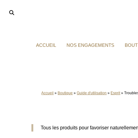
Aller
au
contenu
ACCUEIL
NOS ENGAGEMENTS
BOUT
Accueil
»
Boutique
»
Guide d'utilisation
»
Esprit
»
Trouble
Tous les produits pour favoriser naturellemen