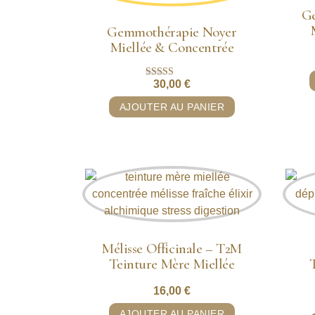
Ge
Gemmothérapie Noyer
Miellée & Concentrée
30,00
€
Note
5.00
sur 5
AJOUTER AU PANIER
Mélisse Officinale – T2M
Teinture Mère Miellée
16,00
€
AJOUTER AU PANIER