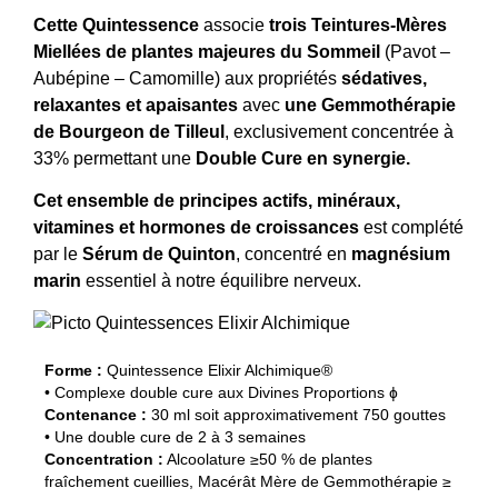
Cette Quintessence
associe
trois Teintures-Mères
Miellées de plantes majeures du Sommeil
(Pavot –
Aubépine – Camomille) aux propriétés
sédatives,
relaxantes et apaisantes
avec
une
Gemmothérapie
de Bourgeon de Tilleul
, exclusivement concentrée à
33% permettant une
Double Cure en synergie
.
Cet ensemble de principes actifs, minéraux,
vitamines et hormones de croissances
est complété
par le
Sérum de Quinton
, concentré en
magnésium
marin
essentiel à notre équilibre nerveux.
Forme :
Quintessence Elixir Alchimique®
• Complexe double cure aux Divines Proportions ɸ
Contenance :
30 ml soit approximativement 750 gouttes
• Une double cure de 2 à 3 semaines
Concentration :
Alcoolature ≥50 % de plantes
fraîchement cueillies, Macérât Mère de Gemmothérapie ≥