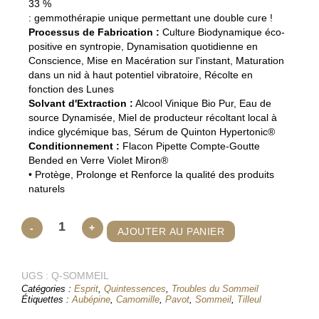
33 %
: gemmothérapie unique permettant une double cure !
Processus de Fabrication :
Culture Biodynamique éco-
positive en syntropie, Dynamisation quotidienne en
Conscience, Mise en Macération sur l'instant, Maturation
dans un nid à haut potentiel vibratoire, Récolte en
fonction des Lunes
Solvant d'Extraction :
Alcool Vinique Bio Pur, Eau de
source Dynamisée, Miel de producteur récoltant local à
indice glycémique bas, Sérum de Quinton Hypertonic®
Conditionnement :
Flacon Pipette Compte-Goutte
Bended en Verre Violet Miron®
• Protège, Prolonge et Renforce la qualité des produits
naturels
quantité
-
+
AJOUTER AU PANIER
de
Quintessence
UGS :
Sommeil
Q-SOMMEIL
Catégories :
Esprit
,
Quintessences
,
Troubles du Sommeil
Profond &
Étiquettes :
Aubépine
,
Camomille
,
Pavot
,
Sommeil
,
Tilleul
Paisible