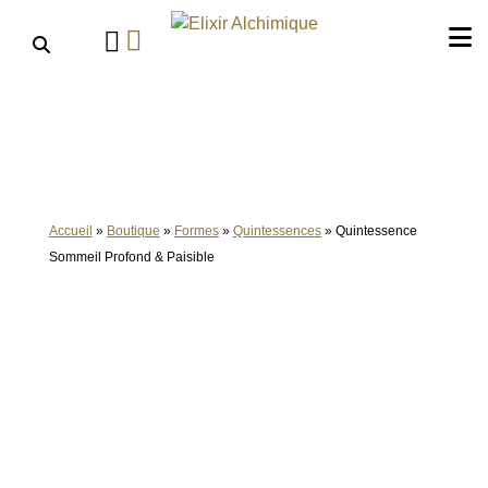
Aller
au
contenu
Accueil
»
Boutique
»
Formes
»
Quintessences
»
Quintessence
Sommeil Profond & Paisible