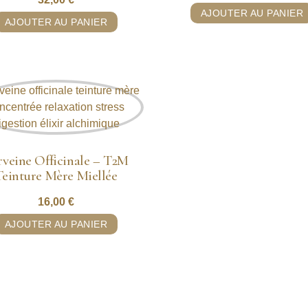
Note
5.00
AJOUTER AU PANIER
sur 5
AJOUTER AU PANIER
rveine Officinale – T2M
Teinture Mère Miellée
16,00
€
AJOUTER AU PANIER