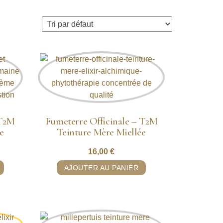
 T2M
Fumeterre Officinale – T2M
e
Teinture Mère Miellée
16,00
€
AJOUTER AU PANIER