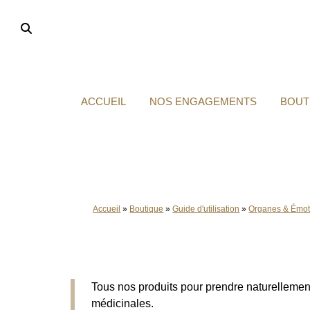
Aller
au
contenu
ACCUEIL
NOS ENGAGEMENTS
BOUT
Accueil
»
Boutique
»
Guide d'utilisation
»
Organes & Émot
Tous nos produits pour prendre naturellement 
médicinales.