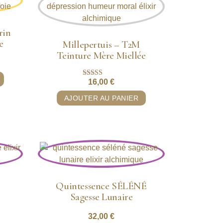
rin
e
Millepertuis – T2M
Teinture Mère Miellée
16,00
€
Note
5.00
sur 5
AJOUTER AU PANIER
Quintessence SÉLÉNÉ
Sagesse Lunaire
32,00
€