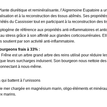
lante diurétique et reminéralisante, l’Aigremoine Eupatoire a une
alisation et à la reconstruction des tissus abîmés. Ses propriétés
riétés du Cassissier tout en participant à la reconstruction des 
ptogène de référence aux propriétés anti-inflammatoires et ant
u stress grâce à son affinité aux glandes corticosurrénales. Ell
s soutient par son activité anti-inflammatoire.
ourgeons frais à 33% :
 Frêne est un arbre grand arbre des reins utilisé pour réduire l
 que leurs surcharges induisent. Son bourgeon nous nettoie des
 reconnectant à nous-même.
qui battent à l’unissons
 mer chargée en magnésium marin, oligo-éléments et minéraux e
tex marins.