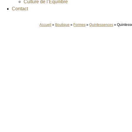
Culture de l’Équilibre
Contact
Accueil
»
Boutique
»
Formes
»
Quintessences
»
Quintess