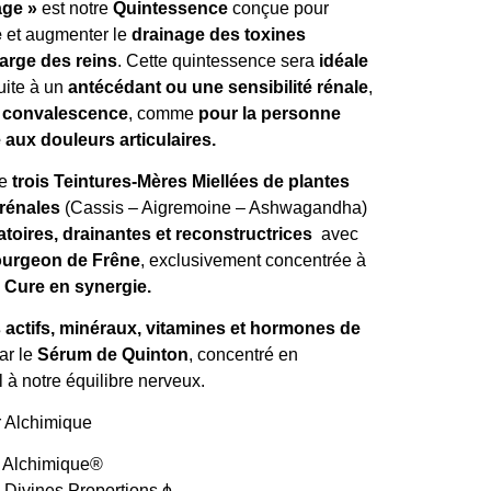
age »
est notre
Quintessence
conçue pour
e
et augmenter le
drainage des toxines
arge des reins
. Cette quintessence sera
idéale
uite à un
antécédant ou une sensibilité rénale
,
e convalescence
, comme
pour la personne
 aux douleurs articulaires.
e
trois Teintures-Mères Miellées de plantes
 rénales
(Cassis – Aigremoine – Ashwagandha)
toires, drainantes et reconstructrices
avec
urgeon de Frêne
, exclusivement concentrée à
Cure en synergie
.
 actifs, minéraux, vitamines et hormones de
ar le
Sérum de Quinton
, concentré en
 à notre équilibre nerveux.
r Alchimique®
 Divines Proportions ɸ