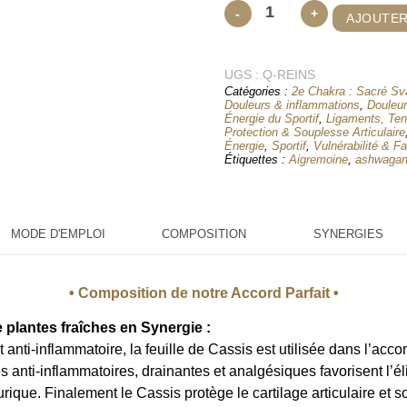
quantité
-
+
AJOUTER
de
Quintessence
UGS :
Reins
Q-REINS
Catégories :
2e Chakra : Sacré Sv
Énergie & Drainage
Douleurs & inflammations
,
Douleur
Énergie du Sportif
,
Ligaments, Ten
Protection & Souplesse Articulaire
Énergie
,
Sportif
,
Vulnérabilité & Fa
Étiquettes :
Aigremoine
,
ashwaga
MODE D'EMPLOI
COMPOSITION
SYNERGIES
• Composition de notre Accord Parfait •
 plantes fraîches en Synergie :
t anti-inflammatoire, la feuille de Cassis est utilisée dans l’ac
és anti-inflammatoires, drainantes et analgésiques favorisent l’é
urique. Finalement le Cassis protège le cartilage articulaire et s