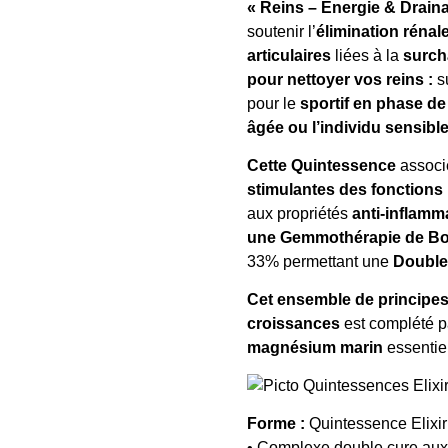
« Reins – Energie & Drain
soutenir l’
élimination rénal
articulaires
liées à la
surch
pour nettoyer vos reins
:
s
pour le
sportif en phase d
âgée ou l’individu sensible
Cette Quintessence
associ
stimulantes des fonctions
aux propriétés
anti-inflamma
une
Gemmothérapie de Bo
33% permettant une
Double 
Cet ensemble de principes
croissances
est complété p
magnésium marin
essentiel
Forme :
Quintessence Elixi
• Complexe double cure aux