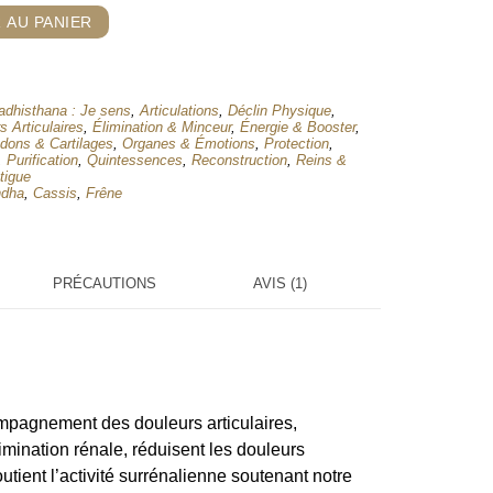
 AU PANIER
adhisthana : Je sens
,
Articulations
,
Déclin Physique
,
s Articulaires
,
Élimination & Minceur
,
Énergie & Booster
,
dons & Cartilages
,
Organes & Émotions
,
Protection
,
,
Purification
,
Quintessences
,
Reconstruction
,
Reins &
tigue
ndha
,
Cassis
,
Frêne
PRÉCAUTIONS
AVIS (1)
compagnement des douleurs articulaires,
limination rénale, réduisent les douleurs
outient l’activité surrénalienne soutenant notre