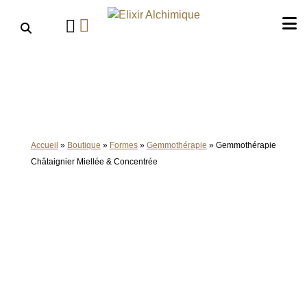
Aller
au
contenu
Accueil
»
Boutique
»
Formes
»
Gemmothérapie
»
Gemmothérapie
Châtaignier Miellée & Concentrée