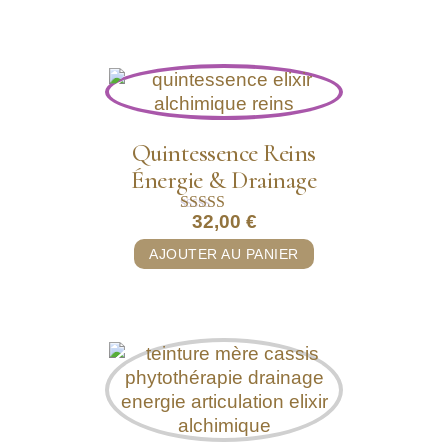
Quintessence Reins
Énergie & Drainage
32,00
€
Note
5.00
AJOUTER AU PANIER
sur 5