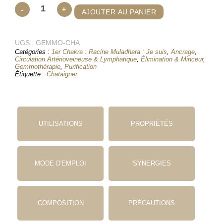
quantité
-
+
AJOUTER AU PANIER
de
Gemmothérapie
UGS :
Châtaignier
GEMMO-CHA
Catégories :
1er Chakra : Racine Muladhara : Je suis
,
Ancrage
,
Miellée
Circulation Artérioveineuse & Lymphatique
,
Élimination & Minceur
,
&
Gemmothérapie
,
Purification
Étiquette :
Chataigner
Concentrée
UTILISATIONS
PROPRIÉTÉS
MODE D'EMPLOI
SYNERGIES
COMPOSITION
PRÉCAUTIONS